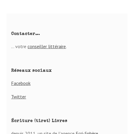
Contacter…
… votre
conseiller lit­té­raire
.
Réseaux sociaux
Facebook
Twitter
Écriture (tiret) Livres
depuis 2011, un site de l’agence
Ecri-Sphère