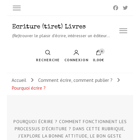
Ecriture (tiret) Livres
(Re)trouver le plaisir d'écrire, intéresser un éditeur…
0
RECHERCHE
CONNEXION
0,00€
Accueil
Comment écrire, comment publier ?
Pourquoi écrire ?
POURQUOI ÉCRIRE ? COMMENT FONC­TIONNENT LES
PRO­CES­SUS D’É­CRI­TURE ? DANS CETTE RUBRIQUE,
J’EX­PLORE LA BONNE ATTI­TUDE, LE BON GESTE