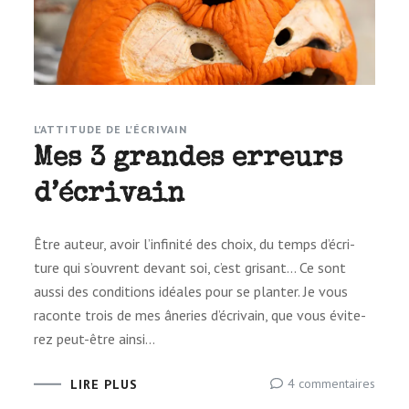
L'ATTITUDE DE L'ÉCRIVAIN
Mes 3 grandes erreurs
d’écrivain
Être auteur, avoir l’in­fi­nité des choix, du temps d’é­cri­
ture qui s’ouvrent devant soi, c’est gri­sant… Ce sont
aussi des condi­tions idéales pour se plan­ter. Je vous
raconte trois de mes âne­ries d’é­cri­vain, que vous évi­te­
rez peut-être ainsi…
sur
4 commentaires
LIRE PLUS
Mes