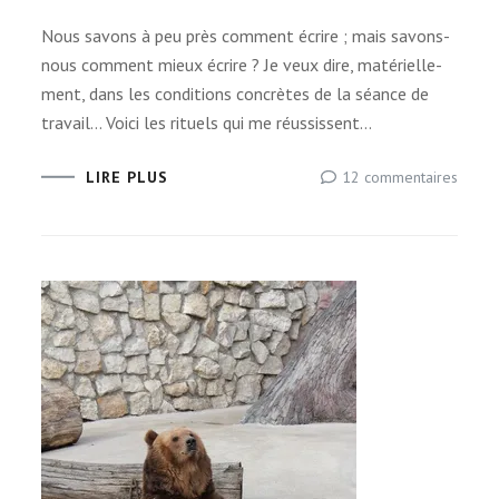
Nous savons à peu près com­ment écrire ; mais savons-
nous com­ment mieux écrire ? Je veux dire, maté­riel­le­
ment, dans les condi­tions concrètes de la séance de
tra­vail… Voici les rituels qui me réussissent…
sur
12 commentaires
LIRE PLUS
Mes
rituels
d’écri