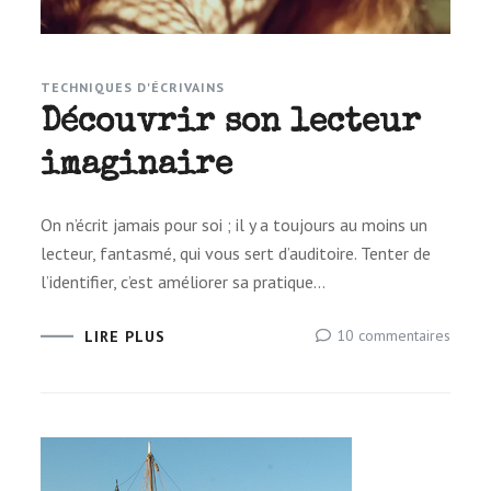
TECHNIQUES D'ÉCRIVAINS
Découvrir son lecteur
imaginaire
On n’é­crit jamais pour soi ; il y a tou­jours au moins un
lec­teur, fan­tasmé, qui vous sert d’au­di­toire. Tenter de
l’i­den­ti­fier, c’est amé­lio­rer sa pratique…
sur
10 commentaires
LIRE PLUS
Décou
son
lecteu
imagin