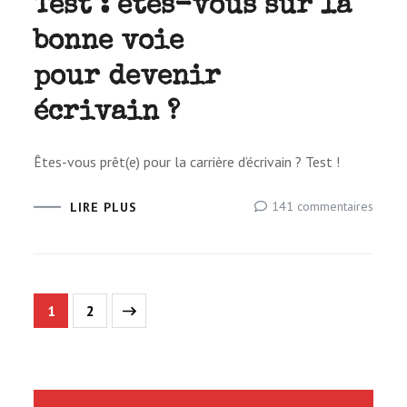
Test : êtes-vous sur la
bonne voie
pour devenir
écrivain ?
Êtes-vous prêt(e) pour la car­rière d’é­cri­vain ? Test !
sur
141 commentaires
LIRE PLUS
Test :
êtes-
vous
sur
Pagination
Page
Page
1
2
la
bonne
des
voie
pour
publications
deven