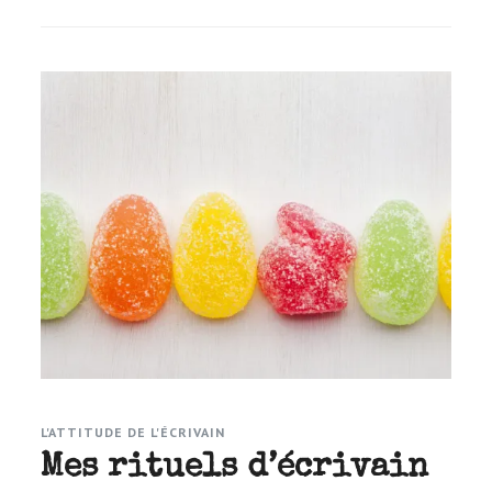
3
grand
erreur
d’écri
L'ATTITUDE DE L'ÉCRIVAIN
Mes rituels d’écrivain