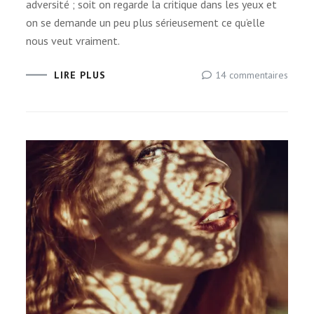
adver­sité ; soit on regarde la cri­tique dans les yeux et
on se demande un peu plus sérieu­se­ment ce qu’elle
nous veut vraiment.
sur
14 commentaires
LIRE PLUS
« Les
critiq
sont
mécha