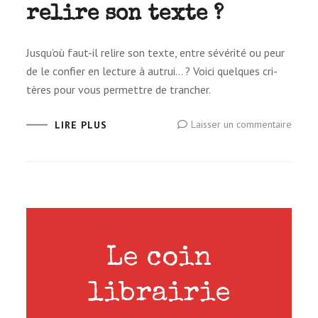
relire son texte ?
Jusqu’où faut-il relire son texte, entre sévé­rité ou peur
de le confier en lec­ture à autrui… ? Voici quelques cri­
tères pour vous per­mettre de trancher.
sur
Laisser un commentaire
LIRE PLUS
A
quel
point
faut-
il
relire
son te
Le coin
librairie