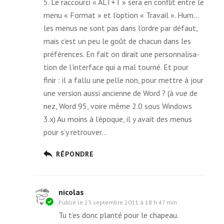
5. Le rac­courci « ALT+T » sera en conflit entre le
menu « Format » et l’option « Travail ». Hum…
les menus ne sont pas dans l’ordre par défaut,
mais c’est un peu le goût de cha­cun dans les
pré­fé­rences. En fait on dirait une per­son­na­li­sa­
tion de l’interface qui a mal tourné. Et pour
finir : il a fallu une pelle non, pour mettre à jour
une ver­sion aussi ancienne de Word ? (à vue de
nez, Word 95, voire même 2.0 sous Windows
3.x) Au moins à l’époque, il y avait des menus
pour s’y retrouver…
RÉPONDRE
nicolas
Publié le
23 septembre 2011 à 18 h 47 min
Tu t’es donc planté pour le chapeau.