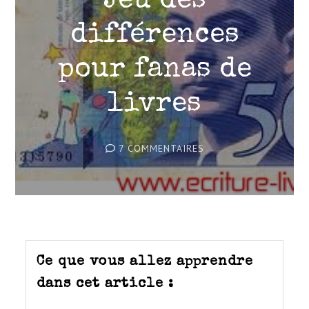
Jeu des
différences
pour fanas de
livres
SUR
7 COMMENTAIRES
JEU
DES
DIFFÉRENCES
POUR
FANAS
DE
LIVRES
Ce que vous allez apprendre
dans cet article :