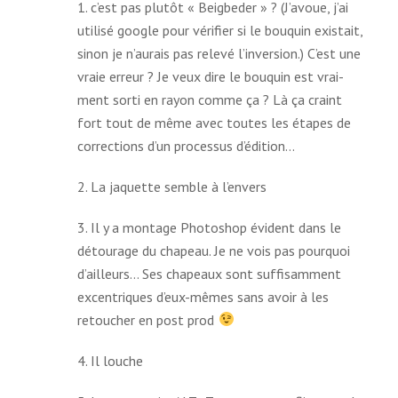
1. c’est pas plu­tôt « Beigbeder » ? (J’avoue, j’ai
uti­lisé google pour véri­fier si le bou­quin exis­tait,
sinon je n’aurais pas relevé l’inversion.) C’est une
vraie erreur ? Je veux dire le bou­quin est vrai­
ment sorti en rayon comme ça ? Là ça craint
fort tout de même avec toutes les étapes de
cor­rec­tions d’un pro­ces­sus d’édition…
2. La jaquette semble à l’envers
3. Il y a mon­tage Photoshop évident dans le
détou­rage du cha­peau. Je ne vois pas pour­quoi
d’ailleurs… Ses cha­peaux sont suf­fi­sam­ment
excen­triques d’eux-mêmes sans avoir à les
retou­cher en post prod
4. Il louche