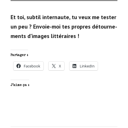
Et toi, sub­til inter­naute, tu veux me tes­ter
un peu ? Envoie-moi tes propres détour­ne­
ments d’i­mages littéraires !
Partager :
Facebook
X
LinkedIn
J’aime ça :