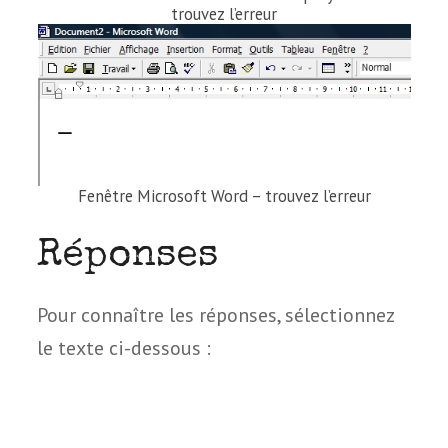
trou­vez l’erreur
Fenêtre Microsoft Word – trou­vez l’erreur
Réponses
Pour connaître les réponses, sélec­tion­nez
le texte ci-dessous :
Le nom de famille de Frédéric Beigbeder
est mal ortho­gra­phié.