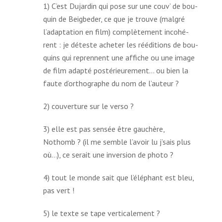
1) C’est Dujardin qui pose sur une couv’ de bou­
quin de Beigbeder, ce que je trouve (mal­gré
l’adaptation en film) com­plè­te­ment inco­hé­
rent : je déteste ache­ter les réédi­tions de bou­
quins qui reprennent une affiche ou une image
de film adapté pos­té­rieu­re­ment… ou bien la
faute d’orthographe du nom de l’auteur ?
2) cou­ver­ture sur le verso ?
3) elle est pas sen­sée être gau­chère,
Nothomb ? (il me semble l’avoir lu j’sais plus
où…), ce serait une inver­sion de photo ?
4) tout le monde sait que l’éléphant est bleu,
pas vert !
5) le texte se tape verticalement ?