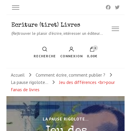
Ecriture (tiret) Livres
(Re)trouver le plaisir d'écrire, intéresser un éditeur…
0
RECHERCHE
CONNEXION
0,00€
Accueil
Comment écrire, comment publier ?
La pause rigolote...
Jeu des différences <br>pour
fanas de livres
LA PAUSE RIGOLOTE...