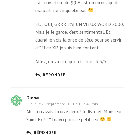
La cou­ver­ture de 99 F est un mon­tage de
ma part, ne t’inquiète pas
Et… OUI, GRRR, J’AI UN VIEUX WORD 2000.
Mais je le garde, c’est sen­ti­men­tal. Et
quand je vois la prise de tête pour se ser­vir
d’Office XP, je suis bien content…
Allez, on va dire qu’on te met 3,5/5
RÉPONDRE
Diane
Publié le
23 septembre 2011 à 18 h 45 min
Ah… j’en avais trouvé deux ! le livre et Monsieur
Saint Ex ! ^^ bravo pour ce petit jeu
RÉPONDRE