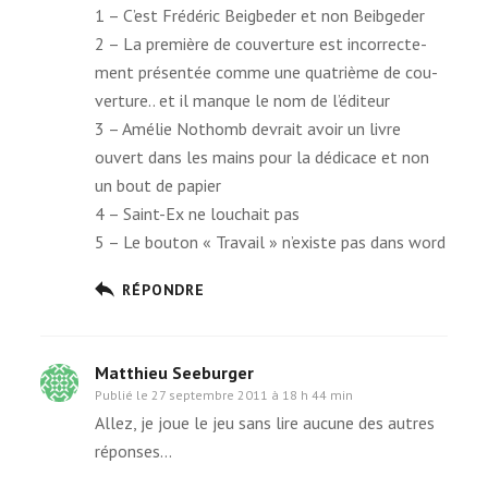
1 – C’est Frédéric Beigbeder et non Beibgeder
2 – La pre­mière de cou­ver­ture est incor­rec­te­
ment pré­sen­tée comme une qua­trième de cou­
ver­ture.. et il manque le nom de l’éditeur
3 – Amélie Nothomb devrait avoir un livre
ouvert dans les mains pour la dédi­cace et non
un bout de papier
4 – Saint-Ex ne lou­chait pas
5 – Le bou­ton « Travail » n’existe pas dans word
RÉPONDRE
Matthieu Seeburger
Publié le
27 septembre 2011 à 18 h 44 min
Allez, je joue le jeu sans lire aucune des autres
réponses…